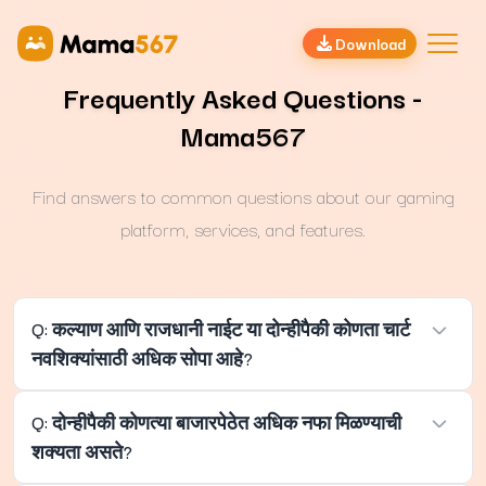
Download
Frequently Asked Questions -
Mama567
Find answers to common questions about our gaming
platform, services, and features.
Q: कल्याण आणि राजधानी नाईट या दोन्हीपैकी कोणता चार्ट
नवशिक्यांसाठी अधिक सोपा आहे?
A: नवशिक्यांसाठी कल्याणचा चार्ट समजायला तुलनेने अधिक सोपा आहे
Q: दोन्हीपैकी कोणत्या बाजारपेठेत अधिक नफा मिळण्याची
कारण यामधील अंकांच्या प्रवाहाची गती दिवसाच्या सत्रात संथ आणि
शक्यता असते?
पारंपरिक असते, ज्यामुळे अभ्यासासाठी पुरेसा वेळ मिळतो.